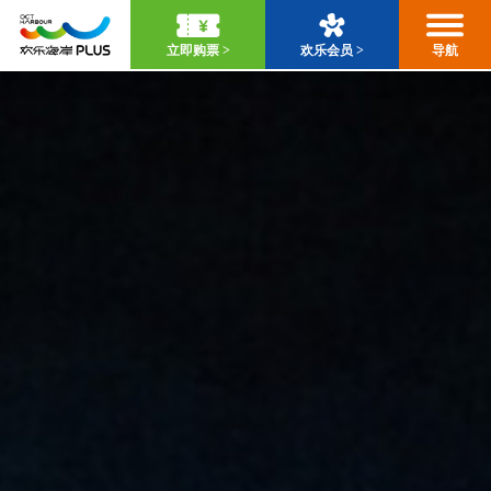
立即购票 >
欢乐会员 >
导航