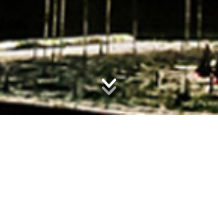
声光电水舞
推荐指数
1
4
0
2
0
行云流水的音乐敲击心扉，璀璨如星的超10万㎡大型全彩激光立体空间秀
，充满科技感、灵动感的沉浸式《声光电水舞》空间表演惊艳启幕 ，以一
河两岸为轴线，一塔一眼，一水一湾，奏响华灯初上的完美交响曲 ，锦绣
画卷演绎传统建筑的时尚篇章，时光塔光束初起，穿透云天的全彩激光唤
醒欢乐海岸PLUS ，曲水湾裙楼灯光此起彼伏，遍布河岸的萤火虫星星灯