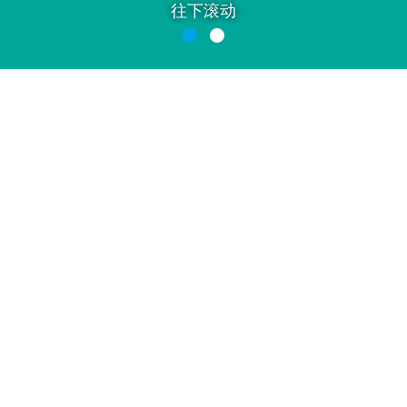
往下滚动
盛宴
休闲美食