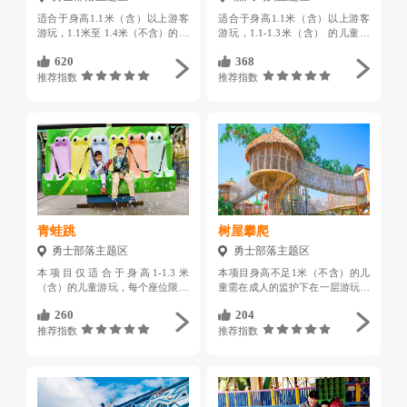
适合于身高1.1米（含）以上游客
适合于身高1.1米（含）以上游客
游玩，1.1米至 1.4米（不含）的儿
游玩，1.1-1.3米（含） 的儿童须
童须由成人陪同游玩，每排座椅最
由成人陪同游玩，且儿童必须使用
620
368
多乘坐2人
专用坐垫，乘坐于座舱每排中间两
个座位；年龄60岁周岁（含）以上
推荐指数
推荐指数
的长者谢绝乘坐
青蛙跳
树屋攀爬
勇士部落主题区
勇士部落主题区
本项目仅适合于身高1-1.3米
本项目身高不足1米（不含）的儿
（含）的儿童游玩，每个座位限坐
童需在成人的监护下在一层游玩，
1人
严禁上二层游玩。二层适合身高1
260
204
米（含）以上儿童使用，身高1米
至 1.3米（不含）需监护人陪同
推荐指数
推荐指数