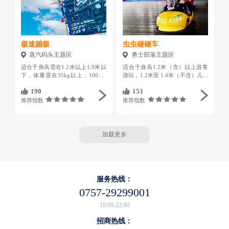
极速蹦极
虫虫碰碰车
蒸汽码头主题区
勇士部落主题区
适合于身高需在1.2米以上1.9米以
适合于身高1.2米（含）以上游客
下，体重需在35kg以上，100KG
游玩，1.2米至 1.4米（不含）儿童
以下，且心脏病、高血压、脑血管
须由成人陪同游玩，每辆车最多乘
190
153
病、精神病患、癫痫病患、恐高
坐2人
症、酗酒、哮喘、眼睛受过外部损
推荐指数
推荐指数
伤或近视600度以上、骨折史、腰
椎间盘突出、孕妇皆禁止参与。
加载更多
服务热线：
0757-29299001
10:00-22:00
招商热线：