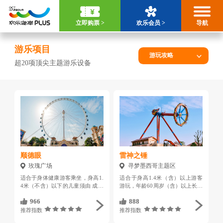
立即购票 >
欢乐会员 >
导航
游乐项目
超20项顶尖主题游乐设备
顺德眼
雷神之锤
玫瑰广场
寻梦墨西哥主题区
适合于身体健康游客乘坐，身高1.
适合于身高1.4米（含）以上游客
4米（不含）以下的儿童须由 成人
游玩，年龄60周岁（含）以上长者
陪同游玩；每个轿厢最多乘坐 6
谢绝乘坐
966
888
人，总重量不能超过 420KG
推荐指数
推荐指数