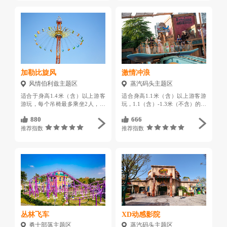
加勒比旋风
激情冲浪
风情伯利兹主题区
蒸汽码头主题区
适合于身高1.4米（含）以上游客
适合身高1.1米（含）以上游客游
游玩，每个吊椅最多乘坐2人，体
玩，1.1（含）-1.3米（不含）的儿
重 75～100KG的游客需单独乘
童须有成人陪同游玩。
880
666
坐；体重大于 100KG或年龄60周
岁（含）以上的游客谢绝乘坐
推荐指数
推荐指数
丛林飞车
XD动感影院
勇士部落主题区
蒸汽码头主题区