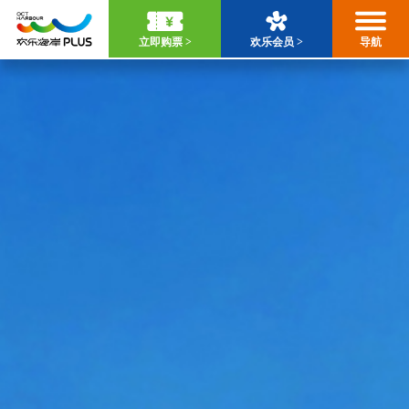
立即购票 >
欢乐会员 >
导航