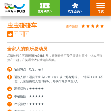
立即购票 >
欢乐会员 >
导航
虫虫碰碰车
推荐指数
1
5
3
全家人的欢乐总动员
尽情驰骋在五彩斑斓的欢乐世界，跟随轻快可爱的曲调向前冲，让欢乐碰
撞在一起，在笑语中收获童趣与纯真。
项目特点：欢乐、亲子
适游人群：适合于身高1.2米（含）以上游客游玩，1.2米至 1.4米（不
含）儿童须由成人陪同游玩，每辆车最多乘坐2人
观景指数：★★★★★
幸福指数：★★★★★
欢乐指数：★★★★★