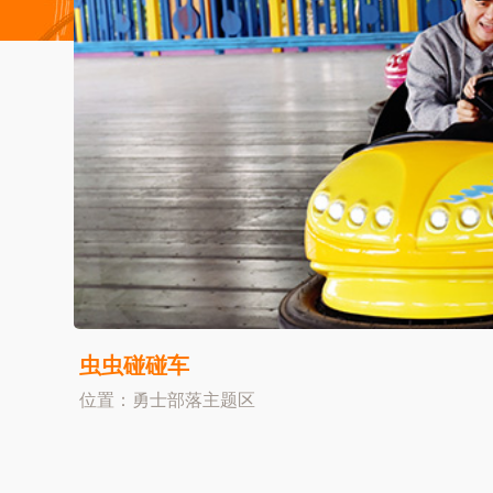
虫虫碰碰车
位置：勇士部落主题区