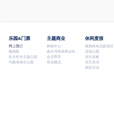
乐园&门票
主题商业
休闲度假
网上预订
购物中心
顺德岭南花园酒店
顺德眼
曲水湾风情商业街
湿地公园
欢乐时光主题公园
会员尊享
游玩攻略
玛雅海滩水公园
商业概况
演艺表演
精彩活动