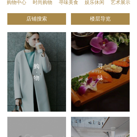
购物中心
时尚购物
寻味美食
娱乐休闲
艺术展示
店铺搜索
楼层导览
购
寻
·
·
物
味