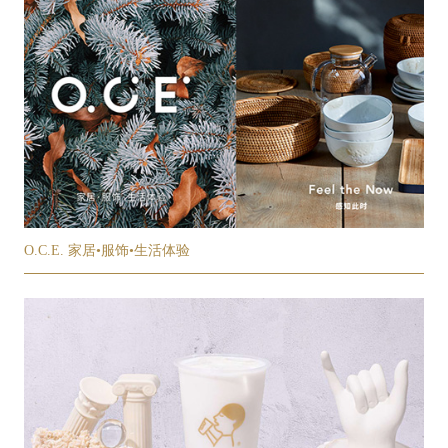
O.C.E. 家居•服饰•生活体验