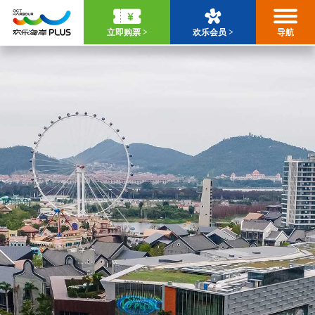
立即购票 >
欢乐会员 >
导航