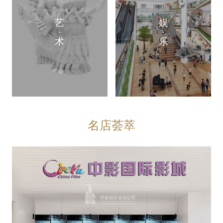
艺
娱
·
·
术
乐
名店荟萃