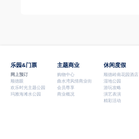
乐园&门票
主题商业
休闲度假
网上预订
购物中心
顺德岭南花园酒店
顺德眼
曲水湾风情商业街
湿地公园
欢乐时光主题公园
会员尊享
游玩攻略
玛雅海滩水公园
商业概况
演艺表演
精彩活动