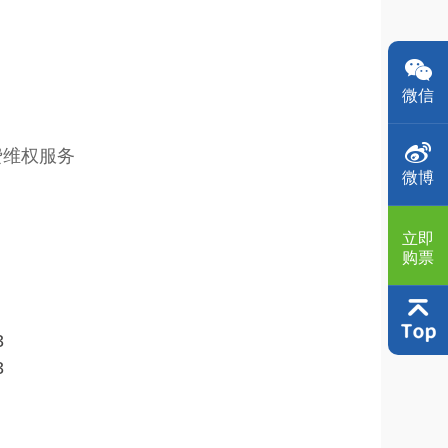
微信
费维权服务
微博
立即
购票
3
3