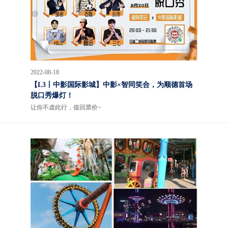
2022-08-18
【L3丨中影国际影城】中影×智同笑合，为顺德首场
脱口秀爆灯！
让你不虚此行，值回票价~