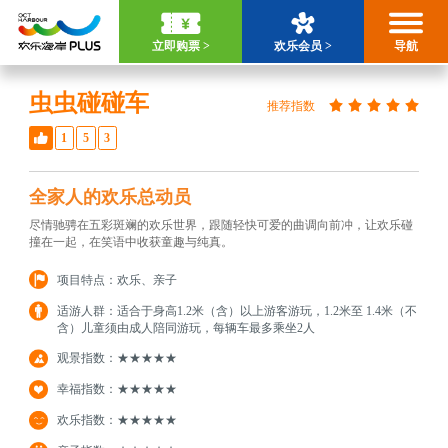
立即购票 >
欢乐会员 >
导航
虫虫碰碰车
推荐指数
1
5
3
全家人的欢乐总动员
尽情驰骋在五彩斑斓的欢乐世界，跟随轻快可爱的曲调向前冲，让欢乐碰
撞在一起，在笑语中收获童趣与纯真。
项目特点：欢乐、亲子
适游人群：适合于身高1.2米（含）以上游客游玩，1.2米至 1.4米（不
含）儿童须由成人陪同游玩，每辆车最多乘坐2人
观景指数：★★★★★
幸福指数：★★★★★
欢乐指数：★★★★★