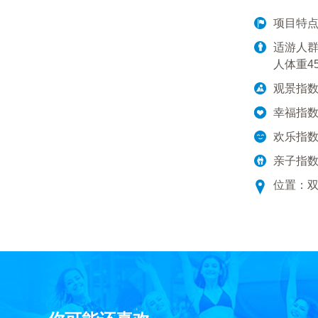
项目特
适游人群
人体重4
观景指
幸福指
欢乐指
亲子指
位置：