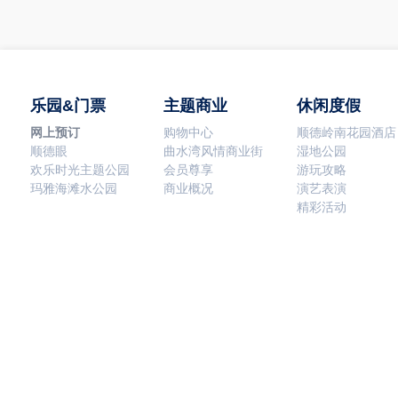
乐园&门票
主题商业
休闲度假
网上预订
购物中心
顺德岭南花园酒店
顺德眼
曲水湾风情商业街
湿地公园
欢乐时光主题公园
会员尊享
游玩攻略
玛雅海滩水公园
商业概况
演艺表演
精彩活动