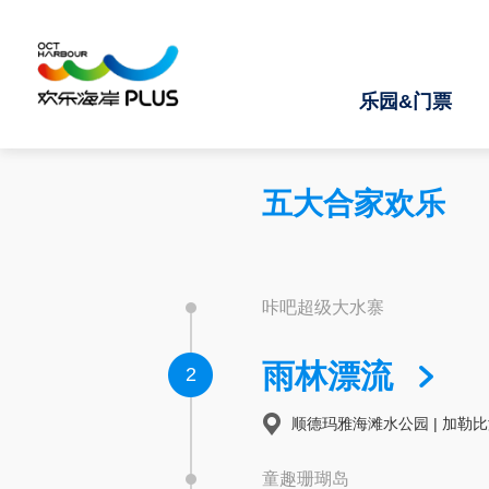
乐园&门票
五大合家欢乐
咔吧超级大水寨
雨林漂流
2
顺德玛雅海滩水公园 | 加勒
童趣珊瑚岛