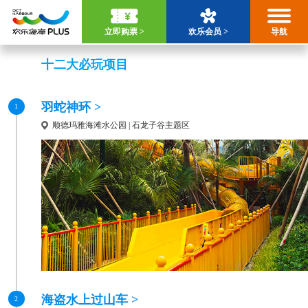
立即购票 >
欢乐会员 >
导航
十二大必玩项目
羽蛇神环 >
1
顺德玛雅海滩水公园 | 石龙子谷主题区
海盗水上过山车 >
2