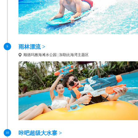
雨林漂流 >
9
顺德玛雅海滩水公园 | 加勒比海湾主题区
咔吧超级大水寨 >
10