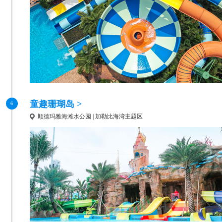
童趣珊瑚岛 >
6
顺德玛雅海滩水公园 | 加勒比海湾主题区