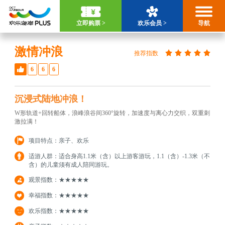
立即购票 >
欢乐会员 >
导航
激情冲浪
推荐指数
6
6
6
沉浸式陆地冲浪！
W形轨道+回转船体，浪峰浪谷间360°旋转，加速度与离心力交织，双重刺
激拉满！
项目特点：亲子、欢乐
适游人群：适合身高1.1米（含）以上游客游玩，1.1（含）-1.3米（不
含）的儿童须有成人陪同游玩。
观景指数：★★★★★
幸福指数：★★★★★
欢乐指数：★★★★★