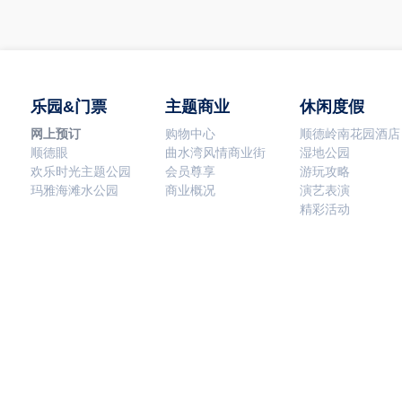
乐园&门票
主题商业
休闲度假
网上预订
购物中心
顺德岭南花园酒店
顺德眼
曲水湾风情商业街
湿地公园
欢乐时光主题公园
会员尊享
游玩攻略
玛雅海滩水公园
商业概况
演艺表演
精彩活动