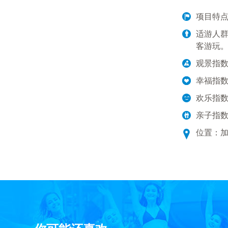
项目特
适游人
客游玩。
观景指
幸福指
欢乐指
亲子指
位置：