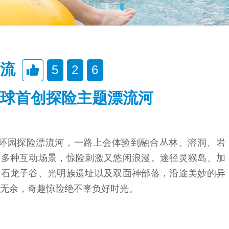
流
5
2
6
球首创探险主题漂流河
米环园探险漂流河，一路上会体验到融合丛林、溶洞、岩
等多种互动场景，惊险刺激又悠闲浪漫。途径灵猴岛、加
、石龙子谷、光明族遗址以及双面神部落，沿途美妙的异
无余，奇趣惊险绝不辜负好时光。