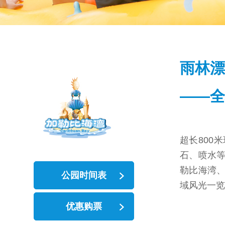
雨林漂
——全
超长800
石、喷水
勒比海湾
公园时间表
域风光一览
优惠购票