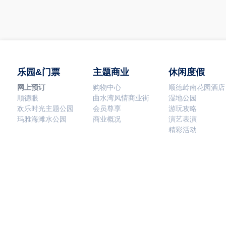
乐园&门票
主题商业
休闲度假
网上预订
购物中心
顺德岭南花园酒店
顺德眼
曲水湾风情商业街
湿地公园
欢乐时光主题公园
会员尊享
游玩攻略
玛雅海滩水公园
商业概况
演艺表演
精彩活动