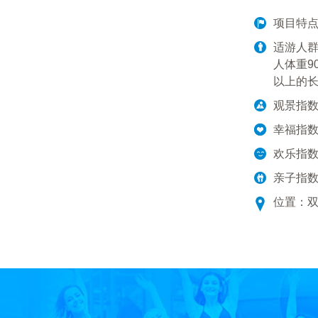
项目特
适游人群
人体重9
以上的
观景指
幸福指
欢乐指
亲子指
位置：