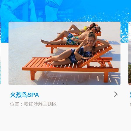
火烈鸟SPA
位置：粉红沙滩主题区