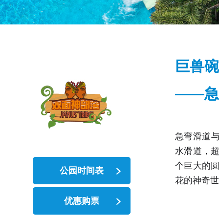
巨兽碗
——急
急弯滑道与
水滑道，
个巨大的
公园时间表
花的神奇世
优惠购票