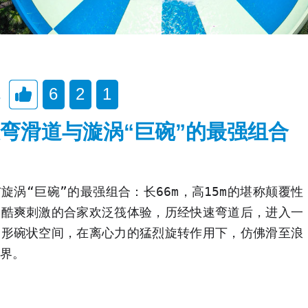
6
2
1
弯滑道与漩涡“巨碗”的最强组合
旋涡“巨碗”的最强组合：长66m，高15m的堪称颠覆性
超酷爽刺激的合家欢泛筏体验，历经快速弯道后，进入一
圆形碗状空间，在离心力的猛烈旋转作用下，仿佛滑至浪
界。