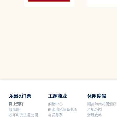
乐园&门票
主题商业
休闲度假
网上预订
购物中心
顺德岭南花园酒店
顺德眼
曲水湾风情商业街
湿地公园
欢乐时光主题公园
会员尊享
游玩攻略