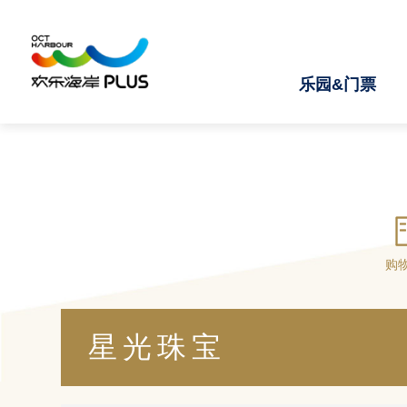
乐园&门票
购
星光珠宝